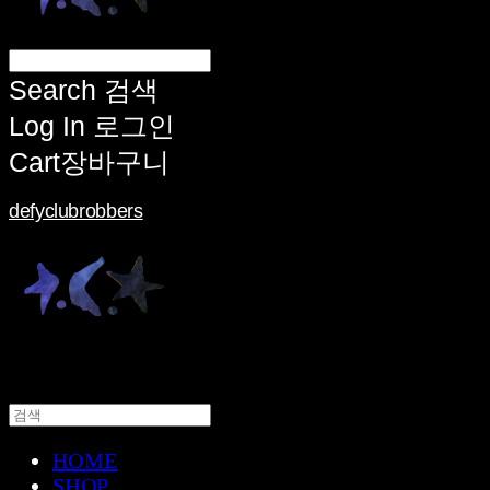
Search
검색
Log In
로그인
Cart
장바구니
defyclubrobbers
HOME
SHOP