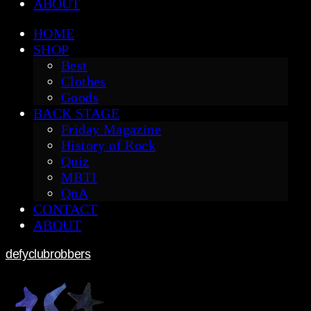
ABOUT
HOME
SHOP
Best
Clothes
Goods
BACK STAGE
Friday Magazine
History of Rock
Quiz
MBTI
QnA
CONTACT
ABOUT
defyclubrobbers