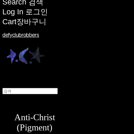
Search
검색
Log In
로그인
Cart
장바구니
defyclubrobbers
Anti-Christ
(Pigment)