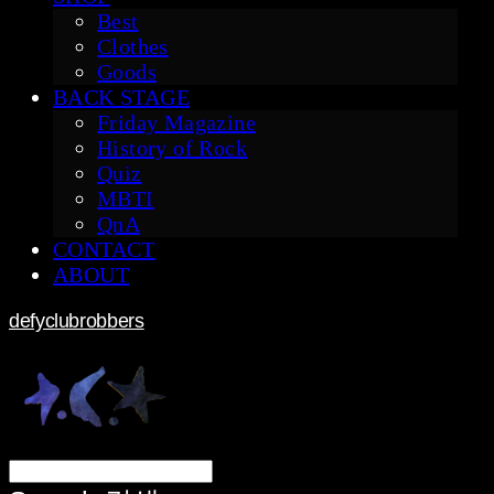
Best
Clothes
Goods
BACK STAGE
Friday Magazine
History of Rock
Quiz
MBTI
QnA
CONTACT
ABOUT
defyclubrobbers