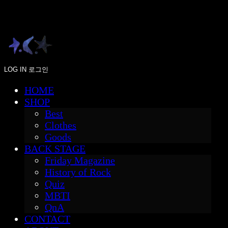
LOG IN
로그인
HOME
SHOP
Best
Clothes
Goods
BACK STAGE
Friday Magazine
History of Rock
Quiz
MBTI
QnA
CONTACT