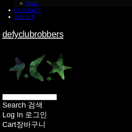
QnA
CONTACT
ABOUT
defyclubrobbers
Search
검색
Log In
로그인
Cart
장바구니