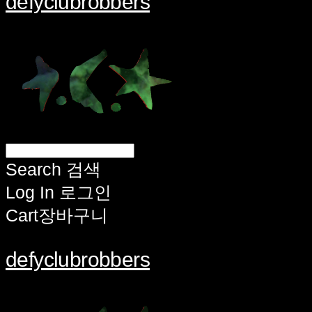
defyclubrobbers
Search
검색
Log In
로그인
Cart
장바구니
defyclubrobbers