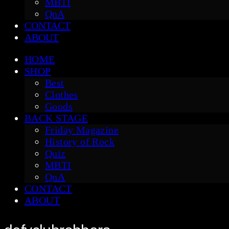
MBTI
QnA
CONTACT
ABOUT
HOME
SHOP
Best
Clothes
Goods
BACK STAGE
Friday Magazine
History of Rock
Quiz
MBTI
QnA
CONTACT
ABOUT