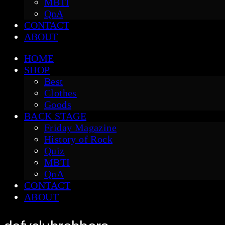
MBTI
QnA
CONTACT
ABOUT
HOME
SHOP
Best
Clothes
Goods
BACK STAGE
Friday Magazine
History of Rock
Quiz
MBTI
QnA
CONTACT
ABOUT