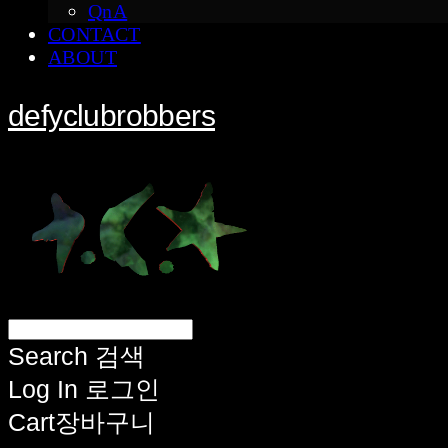
QnA
CONTACT
ABOUT
defyclubrobbers
Search
검색
Log In
로그인
Cart
장바구니