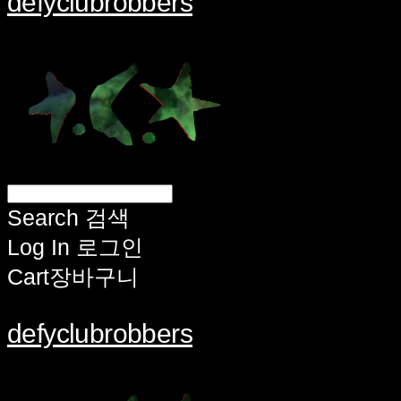
defyclubrobbers
Search
검색
Log In
로그인
Cart
장바구니
defyclubrobbers