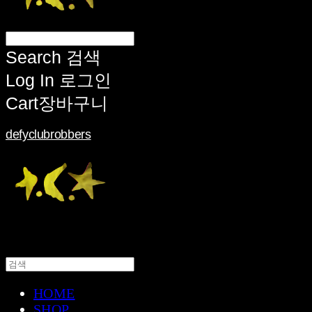
Search
검색
Log In
로그인
Cart
장바구니
defyclubrobbers
HOME
SHOP