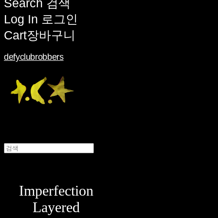
Search
검색
Log In
로그인
Cart
장바구니
defyclubrobbers
Imperfection
Layered