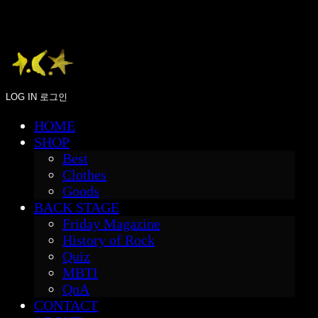
LOG IN
로그인
HOME
SHOP
Best
Clothes
Goods
BACK STAGE
Friday Magazine
History of Rock
Quiz
MBTI
QnA
CONTACT