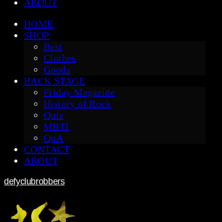
ABOUT
HOME
SHOP
Best
Clothes
Goods
BACK STAGE
Friday Magazine
History of Rock
Quiz
MBTI
QnA
CONTACT
ABOUT
defyclubrobbers