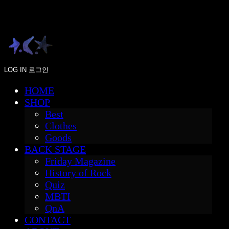
LOG IN
로그인
HOME
SHOP
Best
Clothes
Goods
BACK STAGE
Friday Magazine
History of Rock
Quiz
MBTI
QnA
CONTACT