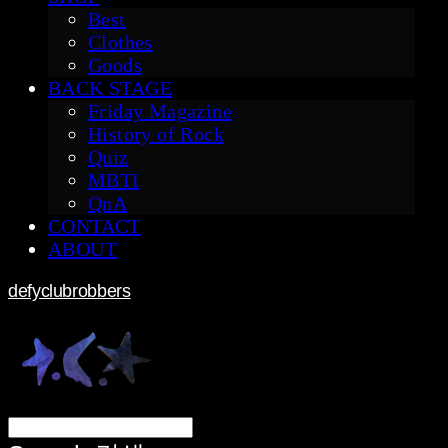
Best
Clothes
Goods
BACK STAGE
Friday Magazine
History of Rock
Quiz
MBTI
QnA
CONTACT
ABOUT
defyclubrobbers