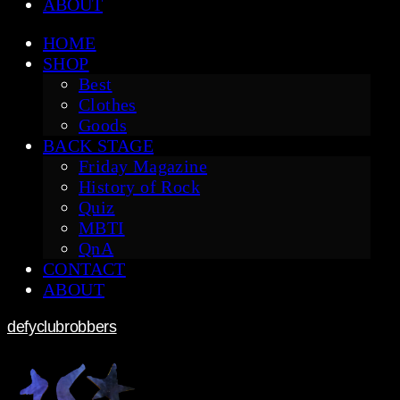
ABOUT
HOME
SHOP
Best
Clothes
Goods
BACK STAGE
Friday Magazine
History of Rock
Quiz
MBTI
QnA
CONTACT
ABOUT
defyclubrobbers