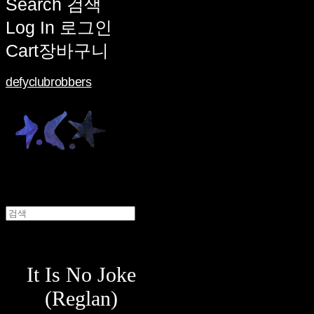
Search
검색
Log In
로그인
Cart
장바구니
defyclubrobbers
It Is No Joke
(Reglan)