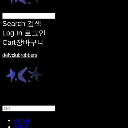
Search
검색
Log In
로그인
Cart
장바구니
defyclubrobbers
HOME
SHOP