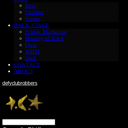
Best
Clothes
Goods
BACK STAGE
Friday Magazine
History of Rock
Quiz
MBTI
QnA
CONTACT
ABOUT
defyclubrobbers