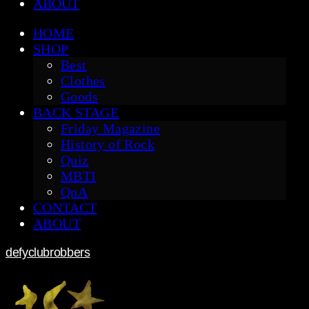
ABOUT
HOME
SHOP
Best
Clothes
Goods
BACK STAGE
Friday Magazine
History of Rock
Quiz
MBTI
QnA
CONTACT
ABOUT
defyclubrobbers