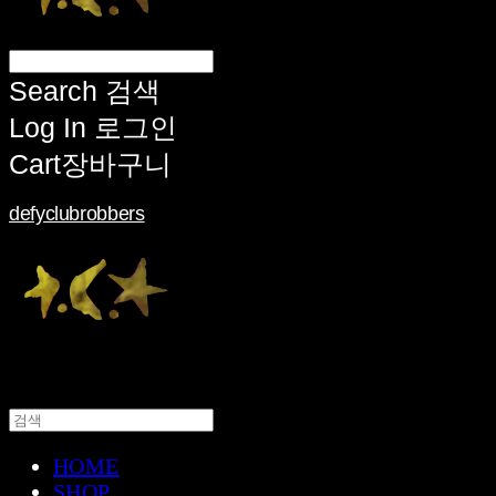
Search
검색
Log In
로그인
Cart
장바구니
defyclubrobbers
HOME
SHOP