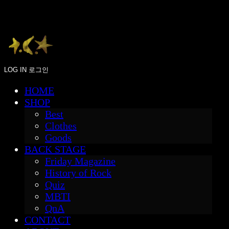
LOG IN
로그인
HOME
SHOP
Best
Clothes
Goods
BACK STAGE
Friday Magazine
History of Rock
Quiz
MBTI
QnA
CONTACT