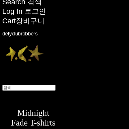
Search
검색
Log In
로그인
Cart
장바구니
defyclubrobbers
Midnight
Fade T-shirts