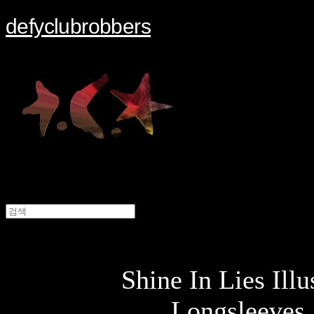
defyclubrobbers
Shine In Lies Illu
Longsleeves