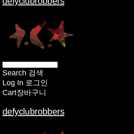
defyclubrobbers
Search
검색
Log In
로그인
Cart
장바구니
defyclubrobbers