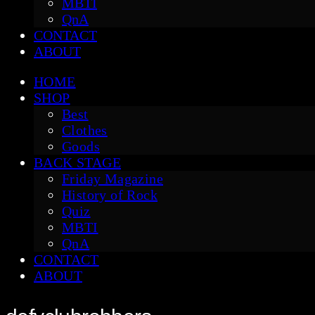
MBTI
QnA
CONTACT
ABOUT
HOME
SHOP
Best
Clothes
Goods
BACK STAGE
Friday Magazine
History of Rock
Quiz
MBTI
QnA
CONTACT
ABOUT