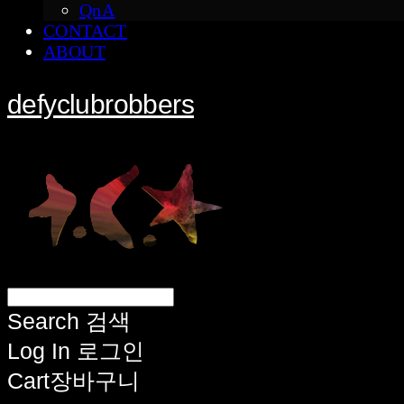
QnA
CONTACT
ABOUT
defyclubrobbers
Search
검색
Log In
로그인
Cart
장바구니